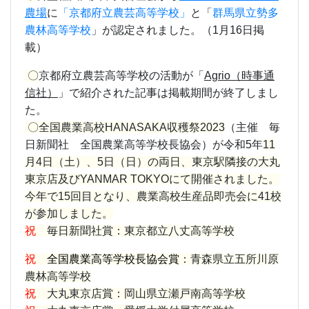
農場
に
「京都府立農芸高等学校」
と「
群馬県立勢多
農林高等学校
」が認定されました。（1月16日掲
載）
〇
京都府立農芸高等学校の活動が
「
Agrio（時事通
信社）
」
で紹介された記事は掲載期間が終了しまし
た。
〇全国農業高校HANASAKA収穫祭2023
（主催 毎
日新聞社 全国農業高等学校長協会）が令和5年
11
月4日（土）、5日（日）の両日、東京駅隣接の大丸
東京店及びYANMAR TOKYOにて開催されました。
今年で15回目となり、農業高校生産品即売会に41校
が参加しました。
祝
毎日新聞社賞：東京都立八丈高等学校
祝
全国農業高等学校長協会賞
：青森県立五所川原
農林高等学校
祝
大丸東京店賞：岡山県立瀬戸南高等学校