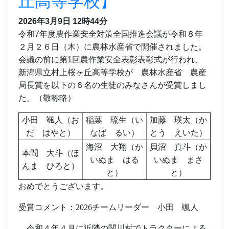
丘高等学校】
2026年3月9日
12時44分
令和7年度農作業安全対策全国推進会議が令和８年
２月２６日（木）に農林水産省で開催されました。
会議の前に第1回農作業安全表彰表彰式が行われ、
新潟県立村上桜ヶ丘高等学校が 農林水産省 農産
局長賞を以下の６名の生徒のみなさんが受賞しまし
た。（敬称略）
小田 颯人（お
稲葉 琉生（い
加藤 瑛太（か
だ はやと）
なば るい）
とう えいた）
海沼 大翔（か
貝沼 真斗（か
本間 大斗（ほ
いぬま はる
いぬま まさ
んま ひろと）
と）
と）
おめでとうございます。
受賞コメント：
2026
チームリーダー 小田 颯人
令和４年４月に近隣の関川村でトラクターによる