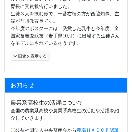
育長に受賞報告行いました。
生徒３人を挟む形で、一番右端の方が西脇知事、左
端が前川教育長です。
今年度のポスターには、受賞した乳牛と今年度、全
国家畜審査競技（岩手県
10
月）に
出場する生徒さん
をモデルにされているそうです。
画像を表示する
お知らせ
農業系高校生の活躍について
全国の農業系高校や農業系高校生の活動や活躍を紹
介していきます。
〇
公益社団法人中央畜産会から
農場ＨＡＣＣＰ認証