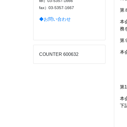
tel）03-5357-1666
fax）03-5357-1667
第
◆お問い合わせ
本
務
第
本
COUNTER 600632
第
1
本
下
１