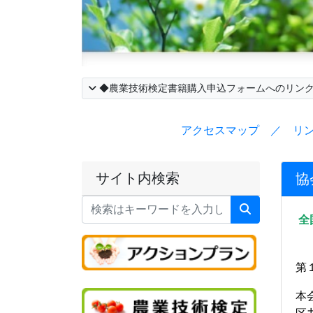
◆農業技術検定書籍購入申込フォームへのリン
アクセスマップ ／ リ
サイト内検索
協
全
第
本