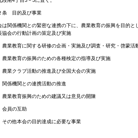
九段南
4
丁目
3
－
3
に置く。
２条 目的及び事業
会は関係機関との緊密な連携の下に、農業教育の振興を目的と
長協会の行動計画の策定及び実施
 農業教育に関する研修の企画・実施及び調査・研究・啓蒙活
 農業教育の振興のための各種検定の指導及び実施
 農業クラブ活動の推進及び全国大会の実施
 関係機関との連携活動の推進
 農業教育振興のための建議又は意見の開陳
 会員の互助
 その他本会の目的達成に必要な事業