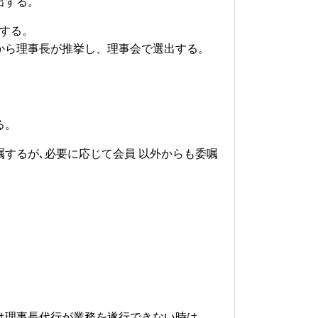
出する。
する。
から理事長が推挙し、理事会
で選出する。
る。
するが､必要に応じて会員 以外からも委嘱
。
は理事長代行が業務を遂行できない時は、