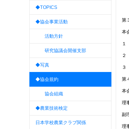
◆TOPICS
第
◆協会事業活動
本
活動方針
１
研究協議会開催支部
２
◆写真
３
第
◆協会規約
本
協会組織
◆農業技術検定
副
日本学校農業クラブ関係
理