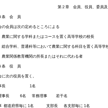
第２章 会員、役員、委員及
３条 会 員
会の会員は次の定めるところによる
 農業に関する学科またはコースを置く高等学校の校長
 総合学科、普通科等において農業に関する科目を置く高等学
 農業関係教育機関の所長またはそれに代わる者
４条 役 員
会に次の役員を置く。
理事長
1
名
理事長
6
名
常務理事
若干名
事
都道府県毎に
1
名 支部長
各支部毎に
1
名