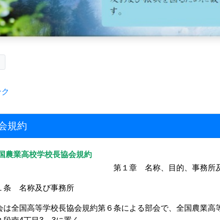
ク
ンク
会規約
国農業高校学校長協会規約
第１章 名称、目的、事務所
１条 名称及び事務所
会は全国高等学校長協会規約第６条による部会で、全国農業高