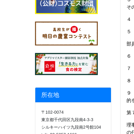
そ
４
５
部
６
７
８
９
所在地
的
〒102-0074
第
東京都千代田区九段南4-3-3
理
シルキーハイツ九段南2号館104
の