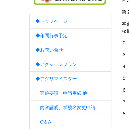
区
第
◆トップページ
本
校
◆年間行事予定
２
◆お問い合せ
３
◆アクションプラン
４
５
◆アグリマイスター
６
実施要項・申請用紙 他
７
内容証明、学校名変更申請
８
Q＆A