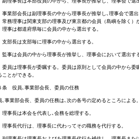
 副理事長は本部役員の中から、理事長が推挙し、理事会で選
 事業部会長は副理事長の中から理事長が推挙し､理事会で選出
５
常務理事は関東支部の理事及び東京都の会員（島嶼を除く）
 理事は都道府県毎に会員の中から選出する。
 支部長は支部毎に理事の中から選出する。
 監事は会員の中から理事長が推挙し、理事会において選出す
 委員は理事長が委嘱する。委員は原則として会員の中から委嘱
ることができる。
６条 役員､事業部会長、委員の任務
員､事業部会長、委員の任務は､次の各号の定めるところによる
 理事長は本会を代表し､会務を総理する。
 理事長代行は、理事長に代わってその職務を代行する。
 副理事長は理事長およびを理事長代行を補佐し、理事長また