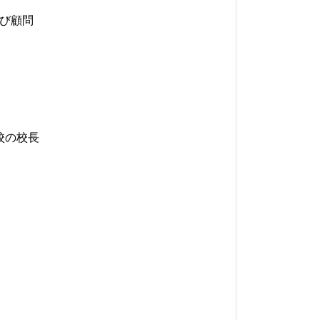
び顧問
校の校長