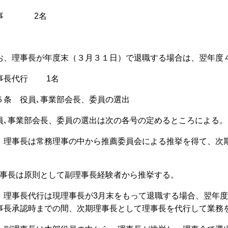
事
2
名
お、理事長が年度末（３月３１日）で退職する場合は、翌年度
事長代行
1
名
５条 役員､事業部会長、委員の選出
員､事業部会長、委員の選出は次の各号の定めるところによる。
 理事長は常務理事の中から推薦委員会による推挙を得て、次
。
事長は原則として副理事長経験者から推挙する。
 理事長代行は現理事長が
3
月末をもって退職する場合、翌年度
事長承認時までの間、次期理事長として理事長を代行して業務