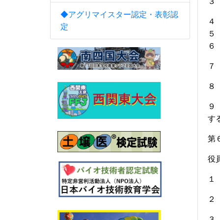
３
◆アグリマイスター認定・表彰認
４
定
６
７
８
９
す
第
役
１
２
３