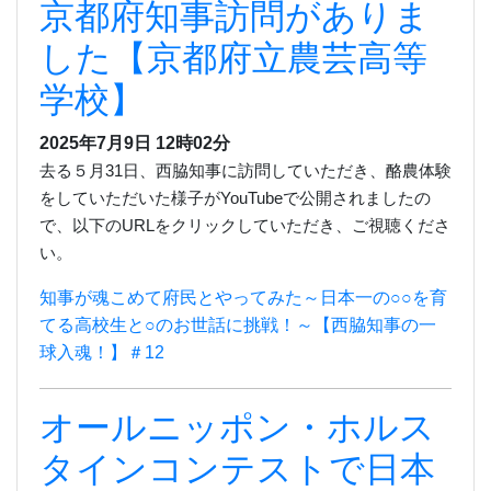
京都府知事訪問がありま
した【京都府立農芸高等
学校】
2025年7月9日
12時02分
去る５月
31
日、西脇知事に訪問していただき、酪農体験
をしていただいた様子が
YouTube
で公開されましたの
で、
以下の
URL
をクリックしていただき、ご視聴くださ
い。
知事が魂こめて府民とやってみた～日本一の○○を育
てる高校生と○のお世話に挑戦！～【西脇知事の一
球入魂！】＃12
オールニッポン・ホルス
タインコンテストで日本