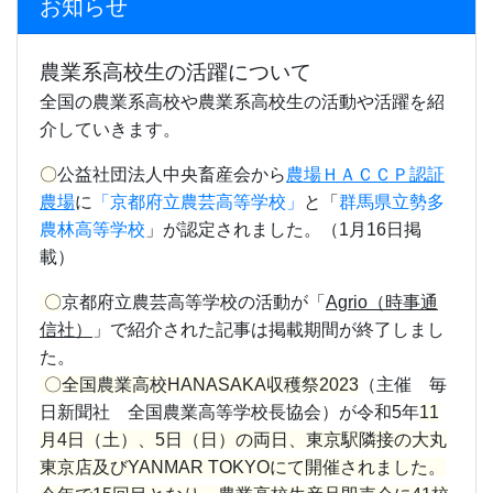
お知らせ
農業系高校生の活躍について
全国の農業系高校や農業系高校生の活動や活躍を紹
介していきます。
〇
公益社団法人中央畜産会から
農場ＨＡＣＣＰ認証
農場
に
「京都府立農芸高等学校」
と「
群馬県立勢多
農林高等学校
」が認定されました。（1月16日掲
載）
〇
京都府立農芸高等学校の活動が
「
Agrio（時事通
信社）
」
で紹介された記事は掲載期間が終了しまし
た。
〇全国農業高校HANASAKA収穫祭2023
（主催 毎
日新聞社 全国農業高等学校長協会）が令和5年
11
月4日（土）、5日（日）の両日、東京駅隣接の大丸
東京店及びYANMAR TOKYOにて開催されました。