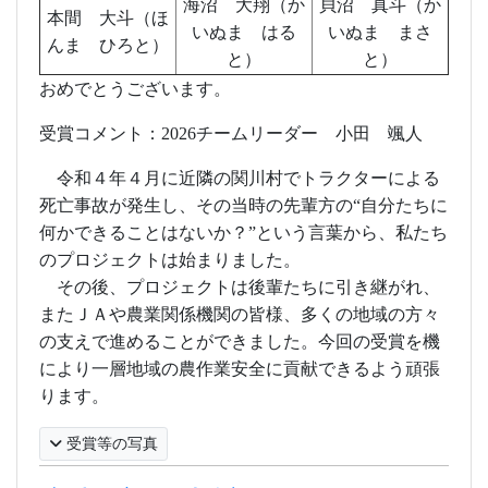
海沼 大翔（か
貝沼 真斗（か
本間 大斗（ほ
いぬま はる
いぬま まさ
んま ひろと）
と）
と）
おめでとうございます。
受賞コメント：
2026
チームリーダー 小田 颯人
令和４年４月に近隣の関川村でトラクターによる
死亡事故が発生し、その当時の先輩方の“自分たちに
何かできることはないか？”という言葉から、私たち
のプロジェクトは始まりました。
その後、プロジェクトは後輩たちに引き継がれ、
またＪＡや農業関係機関の皆様、多くの地域の方々
の支えで進めることができました。今回の受賞を機
により一層地域の農作業安全に貢献できるよう頑張
ります。
受賞等の写真