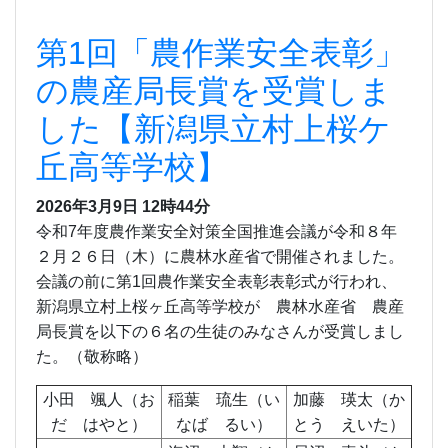
第1回「農作業安全表彰」
の農産局長賞を受賞しま
した【新潟県立村上桜ケ
丘高等学校】
2026年3月9日
12時44分
令和7年度農作業安全対策全国推進会議が令和８年
２月２６日（木）に農林水産省で開催されました。
会議の前に第1回農作業安全表彰表彰式が行われ、
新潟県立村上桜ヶ丘高等学校が 農林水産省 農産
局長賞を以下の６名の生徒のみなさんが受賞しまし
た。（敬称略）
小田 颯人（お
稲葉 琉生（い
加藤 瑛太（か
だ はやと）
なば るい）
とう えいた）