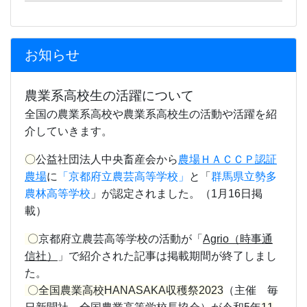
お知らせ
農業系高校生の活躍について
全国の農業系高校や農業系高校生の活動や活躍を紹
介していきます。
〇
公益社団法人中央畜産会から
農場ＨＡＣＣＰ認証
農場
に
「京都府立農芸高等学校」
と「
群馬県立勢多
農林高等学校
」が認定されました。（1月16日掲
載）
〇
京都府立農芸高等学校の活動が
「
Agrio（時事通
信社）
」
で紹介された記事は掲載期間が終了しまし
た。
〇全国農業高校HANASAKA収穫祭2023
（主催 毎