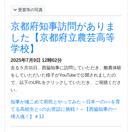
受賞等の写真
京都府知事訪問がありま
した【京都府立農芸高等
学校】
2025年7月9日
12時02分
去る５月
31
日、西脇知事に訪問していただき、酪農体験
をしていただいた様子が
YouTube
で公開されましたの
で、
以下の
URL
をクリックしていただき、ご視聴くださ
い。
知事が魂こめて府民とやってみた～日本一の○○を育
てる高校生と○のお世話に挑戦！～【西脇知事の一
球入魂！】＃12