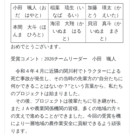
小田 颯人（お
稲葉 琉生（い
加藤 瑛太（か
だ はやと）
なば るい）
とう えいた）
海沼 大翔（か
貝沼 真斗（か
本間 大斗（ほ
いぬま はる
いぬま まさ
んま ひろと）
と）
と）
おめでとうございます。
受賞コメント：
2026
チームリーダー 小田 颯人
令和４年４月に近隣の関川村でトラクターによる
死亡事故が発生し、その当時の先輩方の“自分たちに
何かできることはないか？”という言葉から、私たち
のプロジェクトは始まりました。
その後、プロジェクトは後輩たちに引き継がれ、
またＪＡや農業関係機関の皆様、多くの地域の方々
の支えで進めることができました。今回の受賞を機
により一層地域の農作業安全に貢献できるよう頑張
ります。