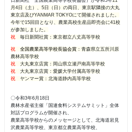
日新聞社 全国農業高等学校長協会）が令和5年
11
月4日（土）、5日（日）の両日、東京駅隣接の大丸
東京店及びYANMAR TOKYOにて開催されました。
今年で15回目となり、農業高校生産品即売会に41校
が参加しました。
祝
毎日新聞社賞：東京都立八丈高等学校
祝
全国農業高等学校長協会賞
：青森県立五所川原
農林高等学校
祝
大丸東京店賞：岡山県立瀬戸南高等学校
祝
大丸東京店賞：愛媛大学付属高等学校
祝
ヤンマー賞：北海道静内高等学校
〇令和3年6月18日
農林水産省主催「国連食料システムサミット」全体
対話プログラムが開催され、
農業高等学校からのメッセージとして、北海道岩見
沢農業高等学校、東京都立農業高等学校、