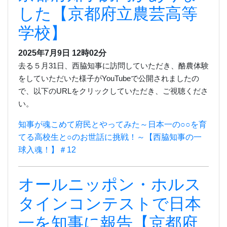
した【京都府立農芸高等
学校】
2025年7月9日
12時02分
去る５月
31
日、西脇知事に訪問していただき、酪農体験
をしていただいた様子が
YouTube
で公開されましたの
で、
以下の
URL
をクリックしていただき、ご視聴くださ
い。
知事が魂こめて府民とやってみた～日本一の○○を育
てる高校生と○のお世話に挑戦！～【西脇知事の一
球入魂！】＃12
オールニッポン・ホルス
タインコンテストで日本
一を知事に報告【京都府