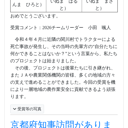
いぬま はる
いぬま まさ
んま ひろと）
と）
と）
おめでとうございます。
受賞コメント：
2026
チームリーダー 小田 颯人
令和４年４月に近隣の関川村でトラクターによる
死亡事故が発生し、その当時の先輩方の“自分たちに
何かできることはないか？”という言葉から、私たち
のプロジェクトは始まりました。
その後、プロジェクトは後輩たちに引き継がれ、
またＪＡや農業関係機関の皆様、多くの地域の方々
の支えで進めることができました。今回の受賞を機
により一層地域の農作業安全に貢献できるよう頑張
ります。
受賞等の写真
京都府知事訪問がありま