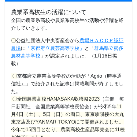
農業系高校生の活躍について
全国の農業系高校や農業系高校生の活動や活躍を紹
介していきます。
〇
公益社団法人中央畜産会から
農場ＨＡＣＣＰ認証
農場
に
「京都府立農芸高等学校」
と「
群馬県立勢多
農林高等学校
」が認定されました。（1月16日掲
載）
〇
京都府立農芸高等学校の活動が
「
Agrio（時事通
信社）
」
で紹介された記事は掲載期間が終了しまし
た。
〇全国農業高校HANASAKA収穫祭2023
（主催 毎
日新聞社 全国農業高等学校長協会）が令和5年
11
月4日（土）、5日（日）の両日、東京駅隣接の大丸
東京店及びYANMAR TOKYOにて開催されました。
今年で15回目となり、農業高校生産品即売会に41校