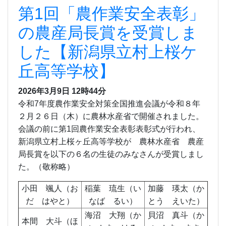
第1回「農作業安全表彰」
の農産局長賞を受賞しま
した【新潟県立村上桜ケ
丘高等学校】
2026年3月9日
12時44分
令和7年度農作業安全対策全国推進会議が令和８年
２月２６日（木）に農林水産省で開催されました。
会議の前に第1回農作業安全表彰表彰式が行われ、
新潟県立村上桜ヶ丘高等学校が 農林水産省 農産
局長賞を以下の６名の生徒のみなさんが受賞しまし
た。（敬称略）
小田 颯人（お
稲葉 琉生（い
加藤 瑛太（か
だ はやと）
なば るい）
とう えいた）
海沼 大翔（か
貝沼 真斗（か
本間 大斗（ほ