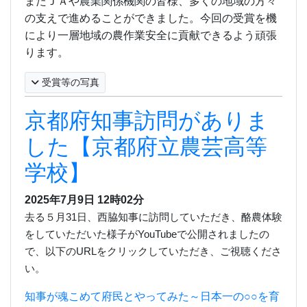
またＪＡや農業関係機関の皆様、多くの地域の方々
の支えで進めることができました。今回の受賞を機
により一層地域の農作業安全に貢献できるよう頑張
ります。
受賞等の写真
京都府知事訪問がありま
した【京都府立農芸高等
学校】
2025年7月9日
12時02分
去る５月
31
日、西脇知事に訪問していただき、酪農体験
をしていただいた様子が
YouTube
で公開されましたの
で、
以下の
URL
をクリックしていただき、ご視聴くださ
い。
知事が魂こめて府民とやってみた～日本一の○○を育