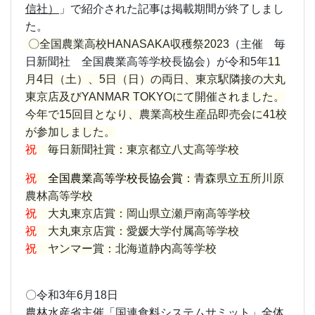
信社）
」
で紹介された記事は掲載期間が終了しまし
た。
〇全国農業高校HANASAKA収穫祭2023
（主催 毎
日新聞社 全国農業高等学校長協会）が令和5年
11
月4日（土）、5日（日）の両日、東京駅隣接の大丸
東京店及びYANMAR TOKYOにて開催されました。
今年で15回目となり、農業高校生産品即売会に41校
が参加しました。
祝
毎日新聞社賞：東京都立八丈高等学校
祝
全国農業高等学校長協会賞
：青森県立五所川原
農林高等学校
祝
大丸東京店賞：岡山県立瀬戸南高等学校
祝
大丸東京店賞：愛媛大学付属高等学校
祝
ヤンマー賞：北海道静内高等学校
〇令和3年6月18日
農林水産省主催「国連食料システムサミット」全体