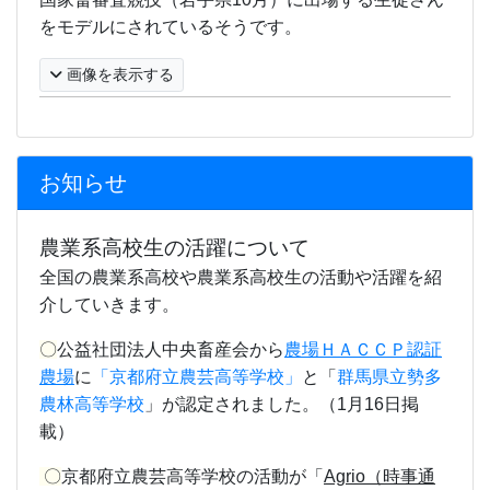
をモデルにされているそうです。
画像を表示する
お知らせ
農業系高校生の活躍について
全国の農業系高校や農業系高校生の活動や活躍を紹
介していきます。
〇
公益社団法人中央畜産会から
農場ＨＡＣＣＰ認証
農場
に
「京都府立農芸高等学校」
と「
群馬県立勢多
農林高等学校
」が認定されました。（1月16日掲
載）
〇
京都府立農芸高等学校の活動が
「
Agrio（時事通