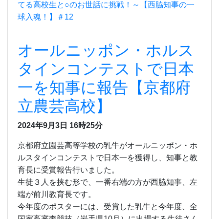
てる高校生と○のお世話に挑戦！～【西脇知事の一
球入魂！】＃12
オールニッポン・ホルス
タインコンテストで日本
一を知事に報告【京都府
立農芸高校】
2024年9月3日
16時25分
京都府立園芸高等学校の乳牛がオールニッポン・ホ
ルスタインコンテストで日本一を獲得し、知事と教
育長に受賞報告行いました。
生徒３人を挟む形で、一番右端の方が西脇知事、左
端が前川教育長です。
今年度のポスターには、受賞した乳牛と今年度、全
国家畜審査競技（岩手県
10
月）に
出場する生徒さん