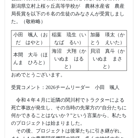
新潟県立村上桜ヶ丘高等学校が 農林水産省 農産
局長賞を以下の６名の生徒のみなさんが受賞しまし
た。（敬称略）
小田 颯人（お
稲葉 琉生（い
加藤 瑛太（か
だ はやと）
なば るい）
とう えいた）
海沼 大翔（か
貝沼 真斗（か
本間 大斗（ほ
いぬま はる
いぬま まさ
んま ひろと）
と）
と）
おめでとうございます。
受賞コメント：
2026
チームリーダー 小田 颯人
令和４年４月に近隣の関川村でトラクターによる
死亡事故が発生し、その当時の先輩方の“自分たちに
何かできることはないか？”という言葉から、私たち
のプロジェクトは始まりました。
その後、プロジェクトは後輩たちに引き継がれ、