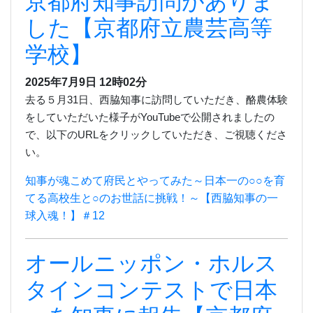
京都府知事訪問がありま
した【京都府立農芸高等
学校】
2025年7月9日
12時02分
去る５月
31
日、西脇知事に訪問していただき、酪農体験
をしていただいた様子が
YouTube
で公開されましたの
で、
以下の
URL
をクリックしていただき、ご視聴くださ
い。
知事が魂こめて府民とやってみた～日本一の○○を育
てる高校生と○のお世話に挑戦！～【西脇知事の一
球入魂！】＃12
オールニッポン・ホルス
タインコンテストで日本