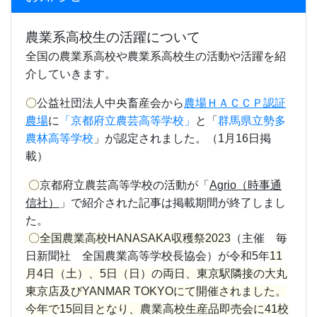
農業系高校生の活躍について
全国の農業系高校や農業系高校生の活動や活躍を紹
介していきます。
〇
公益社団法人中央畜産会から
農場ＨＡＣＣＰ認証
農場
に
「京都府立農芸高等学校」
と「
群馬県立勢多
農林高等学校
」が認定されました。（1月16日掲
載）
〇
京都府立農芸高等学校の活動が
「
Agrio（時事通
信社）
」
で紹介された記事は掲載期間が終了しまし
た。
〇全国農業高校HANASAKA収穫祭2023
（主催 毎
日新聞社 全国農業高等学校長協会）が令和5年
11
月4日（土）、5日（日）の両日、東京駅隣接の大丸
東京店及びYANMAR TOKYOにて開催されました。
今年で15回目となり、農業高校生産品即売会に41校