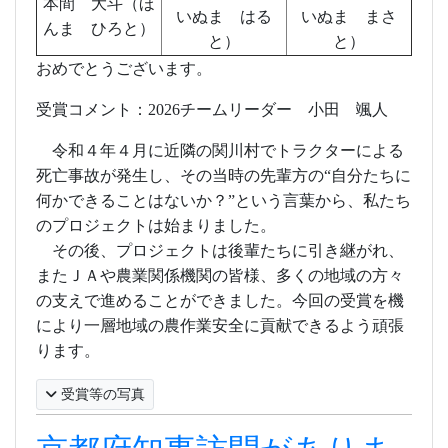
本間 大斗（ほ
いぬま はる
いぬま まさ
んま ひろと）
と）
と）
おめでとうございます。
受賞コメント：
2026
チームリーダー 小田 颯人
令和４年４月に近隣の関川村でトラクターによる
死亡事故が発生し、その当時の先輩方の“自分たちに
何かできることはないか？”という言葉から、私たち
のプロジェクトは始まりました。
その後、プロジェクトは後輩たちに引き継がれ、
またＪＡや農業関係機関の皆様、多くの地域の方々
の支えで進めることができました。今回の受賞を機
により一層地域の農作業安全に貢献できるよう頑張
ります。
受賞等の写真