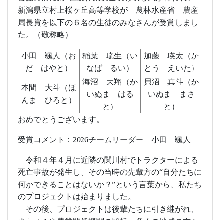
新潟県立村上桜ヶ丘高等学校が 農林水産省 農産
局長賞を以下の６名の生徒のみなさんが受賞しまし
た。（敬称略）
小田 颯人（お
稲葉 琉生（い
加藤 瑛太（か
だ はやと）
なば るい）
とう えいた）
海沼 大翔（か
貝沼 真斗（か
本間 大斗（ほ
いぬま はる
いぬま まさ
んま ひろと）
と）
と）
おめでとうございます。
受賞コメント：
2026
チームリーダー 小田 颯人
令和４年４月に近隣の関川村でトラクターによる
死亡事故が発生し、その当時の先輩方の“自分たちに
何かできることはないか？”という言葉から、私たち
のプロジェクトは始まりました。
その後、プロジェクトは後輩たちに引き継がれ、