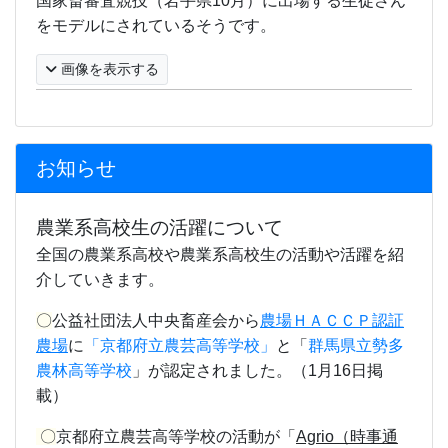
国家畜審査競技（岩手県
10
月）に
出場する生徒さん
をモデルにされているそうです。
画像を表示する
お知らせ
農業系高校生の活躍について
全国の農業系高校や農業系高校生の活動や活躍を紹
介していきます。
〇
公益社団法人中央畜産会から
農場ＨＡＣＣＰ認証
農場
に
「京都府立農芸高等学校」
と「
群馬県立勢多
農林高等学校
」が認定されました。（1月16日掲
載）
〇
京都府立農芸高等学校の活動が
「
Agrio（時事通