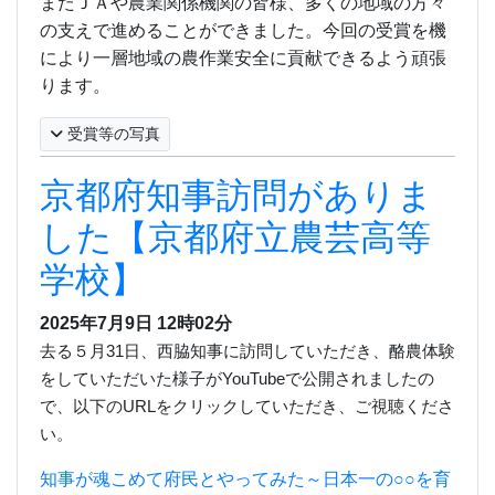
またＪＡや農業関係機関の皆様、多くの地域の方々
の支えで進めることができました。今回の受賞を機
により一層地域の農作業安全に貢献できるよう頑張
ります。
受賞等の写真
京都府知事訪問がありま
した【京都府立農芸高等
学校】
2025年7月9日
12時02分
去る５月
31
日、西脇知事に訪問していただき、酪農体験
をしていただいた様子が
YouTube
で公開されましたの
で、
以下の
URL
をクリックしていただき、ご視聴くださ
い。
知事が魂こめて府民とやってみた～日本一の○○を育