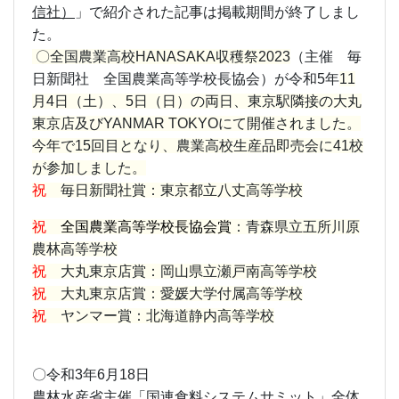
信社）
」
で紹介された記事は掲載期間が終了しまし
た。
〇全国農業高校HANASAKA収穫祭2023
（主催 毎
日新聞社 全国農業高等学校長協会）が令和5年
11
月4日（土）、5日（日）の両日、東京駅隣接の大丸
東京店及びYANMAR TOKYOにて開催されました。
今年で15回目となり、農業高校生産品即売会に41校
が参加しました。
祝
毎日新聞社賞：東京都立八丈高等学校
祝
全国農業高等学校長協会賞
：青森県立五所川原
農林高等学校
祝
大丸東京店賞：岡山県立瀬戸南高等学校
祝
大丸東京店賞：愛媛大学付属高等学校
祝
ヤンマー賞：北海道静内高等学校
〇令和3年6月18日
農林水産省主催「国連食料システムサミット」全体