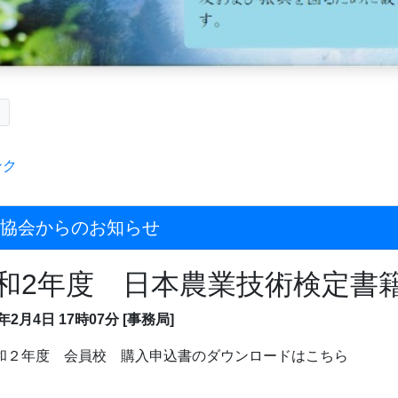
ク
ンク
協会からのお知らせ
和2年度 日本農業技術検定書
0年2月4日
17時07分
[事務局]
和２年度 会員校 購入申込書のダウンロードはこちら