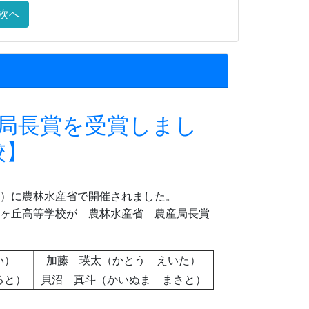
次へ
産局長賞を受賞しまし
校】
木）に農林水産省で開催されました。
桜ヶ丘高等学校が 農林水産省 農産局長賞
い）
加藤 瑛太（かとう えいた）
ると）
貝沼 真斗（かいぬま まさと）