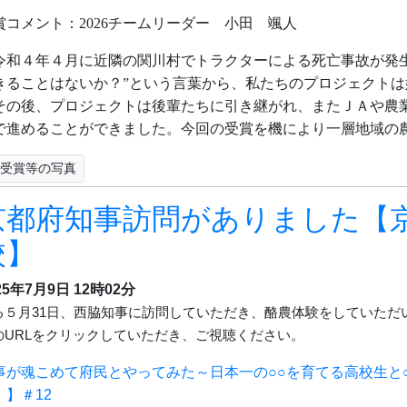
賞コメント：
2026
チームリーダー 小田 颯人
和４年４月に近隣の関川村でトラクターによる死亡事故が発生
きることはないか？”という言葉から、私たちのプロジェクトは
の後、プロジェクトは後輩たちに引き継がれ、またＪＡや農
で進めることができました。今回の受賞を機により一層地域の
受賞等の写真
京都府知事訪問がありました【
校】
25年7月9日
12時02分
る５月
31
日、西脇知事に訪問していただき、酪農体験をしていただ
の
URL
をクリックしていただき、ご視聴ください。
事が魂こめて府民とやってみた～日本一の○○を育てる高校生と
！】＃12