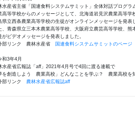
林水産省主催「国連食料システムサミット」全体対話プログラ
業高等学校からのメッセージとして、北海道岩見沢農業高等学
島県立西条農業高等学校の生徒がオンラインメッセージを発表
た、青森県立三本木農業高等学校、大阪府立農芸高等学校、熊
徒がビデオメッセージを発表しました。
部リンク 農林水産省
国連食料システムサミットのページ
令和3年4月
林水産省広報誌「aff」2021年4月号で4回に渡る連載で
夢を創造しよう 農業高校」どんなことを学ぶ？ 農業高校を
部リンク
農林水産省広報誌aff