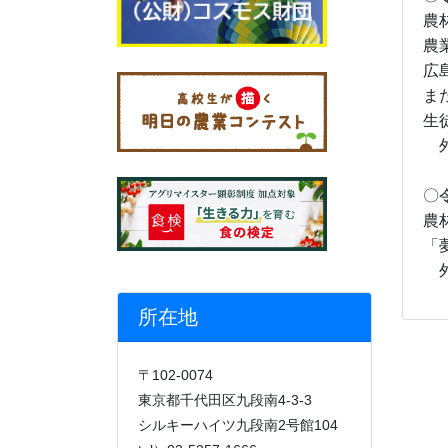
農
農
広
ま
生
外
〇
農
「
外
所在地
〒102-0074
東京都千代田区九段南4-3-3
シルキーハイツ九段南2号館104