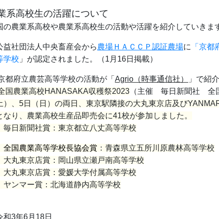
業系高校生の活躍について
国の農業系高校や農業系高校生の活動や活躍を紹介していきま
公益社団法人中央畜産会から
農場ＨＡＣＣＰ認証農場
に
「京都
等学校
」が認定されました。（1月16日掲載）
京都府立農芸高等学校の活動が
「
Agrio（時事通信社）
」
で紹
全国農業高校HANASAKA収穫祭2023
（主催 毎日新聞社 全
土）、5日（日）の両日、東京駅隣接の大丸東京店及びYANMAR
となり、農業高校生産品即売会に41校が参加しました。
毎日新聞社賞：東京都立八丈高等学校
祝
全国農業高等学校長協会賞
：青森県立五所川原農林高等学校
大丸東京店賞：岡山県立瀬戸南高等学校
大丸東京店賞：愛媛大学付属高等学校
ヤンマー賞：北海道静内高等学校
令和3年6月18日