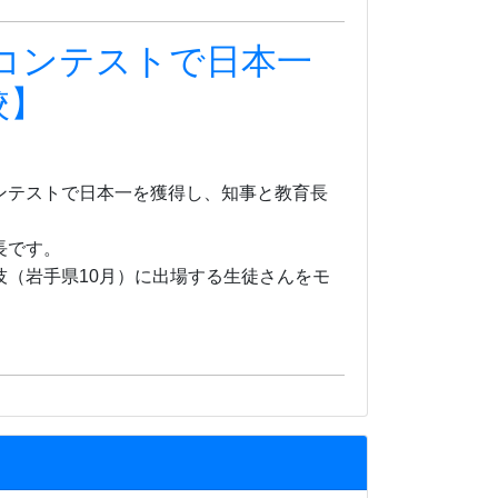
コンテストで日本一
校】
ンテストで日本一を獲得し、知事と教育長
長です。
技（岩手県
10
月）に
出場する生徒さんをモ