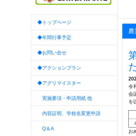
◆トップページ
農
◆年間行事予定
◆お問い合せ
◆アクションプラン
20
◆アグリマイスター
令
会
実施要項・申請用紙 他
を
内容証明、学校名変更申請
Q＆A
お