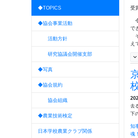
◆TOPICS
受
令
◆協会事業活動
で
そ
活動方針
え
研究協議会開催支部
◆写真
◆協会規約
20
協会組織
去
下
◆農業技術検定
知
日本学校農業クラブ関係
魂