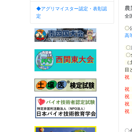
農
◆アグリマイスター認定・表彰認
定
全
〇
高
〇
〇
（
目
祝
祝
祝
祝
〇