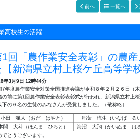
前へ
一覧へ
業高校生の活躍
第1回「農作業安全表彰」の農
た【新潟県立村上桜ケ丘高等学
26年3月9日
12時44分
和7年度農作業安全対策全国推進会議が令和８年２月２６日（
議の前に第1回農作業安全表彰表彰式が行われ、新潟県立村上
以下の６名の生徒のみなさんが受賞しました。（敬称略）
小田 颯人（おだ はやと）
稲葉 琉生（いなば る
本間 大斗（ほんま ひろと）
海沼 大翔（かいぬま は
めでとうございます。