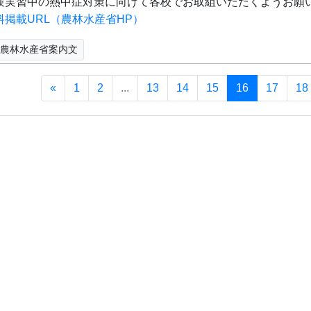
験実習中の熱中症対策に向けて各校でお取組いただくようお願
料掲載URL（農林水産省HP）
農林水産省案内文
«
1
2
...
13
14
15
16
17
18