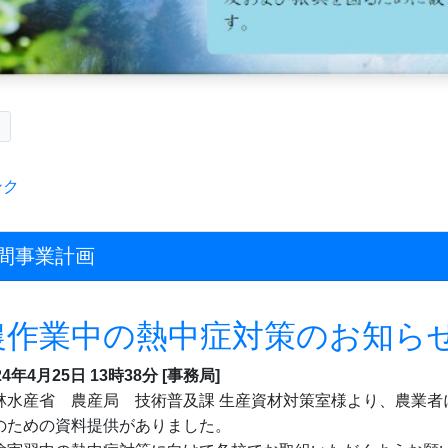
ク
ンク
間事業計画
農作業中の熱中症対策のお知ら
24年4月25日
13時38分
[事務局]
林水産省 農産局 技術普及課 生産資材対策室様より、農業者
のための資料提供がありました。