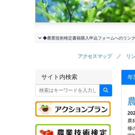
◆農業技術検定書籍購入申込フォームへのリン
アクセスマップ ／ リ
サイト内検索
年
20
農
修